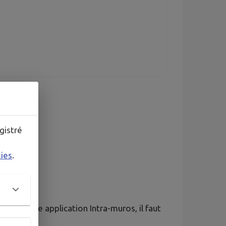
gistré
kies
.
e sur votre application Intra-muros, il faut