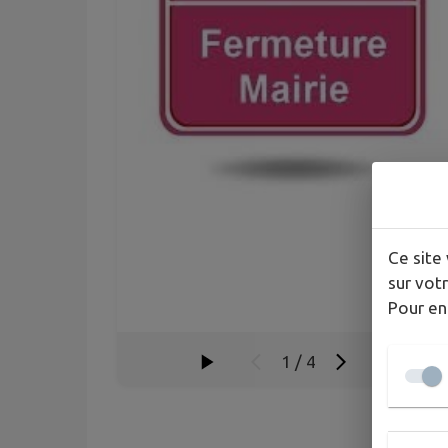
Ce site 
sur votr
Pour en
1
/
4