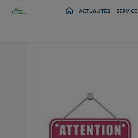
Contenu
Menu
Recherche
Pied de page
ACTUALITÉS
SERVICE
Juil.
Juil.
01
20
au
Mer.
Lun.