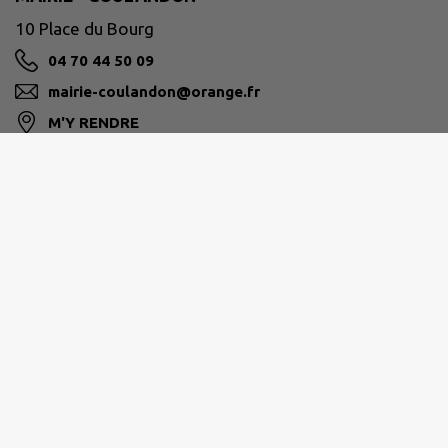
10 Place du Bourg
04 70 44 50 09
mairie-coulandon@orange.fr
M'Y RENDRE
www.mairie-coulandon.fr/
MOULINS COMMUNAUTÉ
8 place Maréchal de Lattre de Tassigny