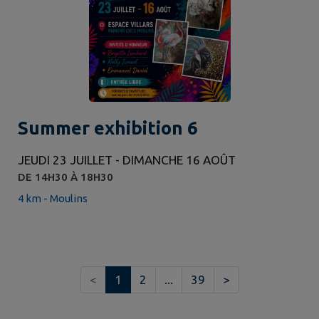
Summer exhibition 6
JEUDI 23 JUILLET - DIMANCHE 16 AOÛT
DE 14H30 À 18H30
4 km - Moulins
<
1
2
...
39
>