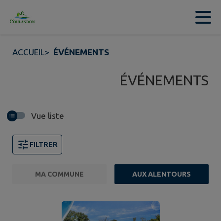
Contenu
Menu
Recherche
Pied de page
ACCUEIL
>
ÉVÉNEMENTS
ÉVÉNEMENTS
Vue liste
FILTRER
MA COMMUNE
AUX ALENTOURS
FILTRE ACTIF
Page 1. 10 événements sur 388 affichés sur cette page