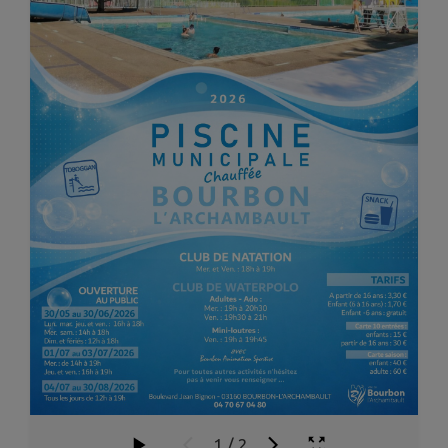
1
/
2