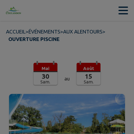
Contenu
Menu
Recherche
Pied de page
ACCUEIL
>
ÉVÉNEMENTS
>
AUX ALENTOURS
>
OUVERTURE PISCINE
Mai
Août
30
15
au
Sam.
Sam.