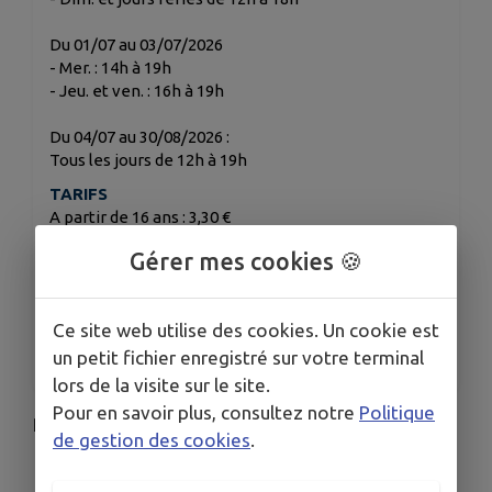
Du 01/07 au 03/07/2026
- Mer. : 14h à 19h
- Jeu. et ven. : 16h à 19h
Du 04/07 au 30/08/2026 :
Tous les jours de 12h à 19h
TARIFS
A partir de 16 ans : 3,30 €
Enfant (6 à 16 ans) : 1,70 €
Gérer mes cookies 🍪
Enfant -6 ans : gratuit
Carte 10 entrées : enfants : 15 € / partir de 16 ans : 30
Ce site web utilise des cookies. Un cookie est
€
Carte saison : enfant : 40 € / adulte : 60 €
un petit fichier enregistré sur votre terminal
lors de la visite sur le site.
Pour en savoir plus, consultez notre
Politique
Piscine familiale
du 30 mai au 30 août 2026
de gestion des cookies
.
Bassins découverts, baignade surveillée,