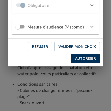
pataugeoire, toboggan aquatique, snack
Obligatoire
avec terrasse ombragée. (leçon
d'apprentissage de natation et water-polo)
Mesure d'audience (Matomo)
- 1 grand bassin de 25 x 12,5 m (prof=1,30 à
2,20 m)
- 1 bassin d'apprentissage de 8 x 12,5 m
REFUSER
VALIDER MON CHOIX
(prof=0 à 1,20 m)
- 3 bassins ludiques "0-6 ans" (prof=20 à 30
AUTORISER
cm) reliés par deux toboggans.
Club d'apprentissage de la natation et du
water-polo, cours particuliers et collectifs.
Conditions sanitaires :
- Cabines de change fermées : "piscine-
plage"
- Snack ouvert