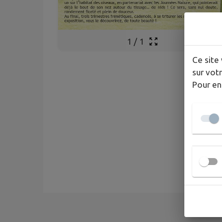
1
/
1
Ce site 
sur votr
Pour en