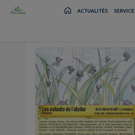
Contenu
Menu
Recherche
Pied de page
ACTUALITÉS
SERVICE
Juin
Août
25
29
au
Jeu.
Sam.