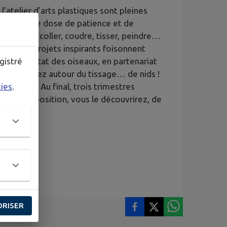
atelier d’arts plastiques sont pleines
ut une bonne dose de patience et de
découper, coller, coudre, tisser, peindre…
cter. Des projets inspirants foisonnent
gistré
ur l’habitat des oiseaux, en partenariat
ut de son nez autour du tissage… de nids !
kies
.
 douceur. Au final, trois trimestres
ur une exposition, vous le découvrirez, de
ORISER