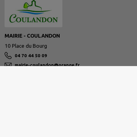
MAIRIE - COULANDON
10 Place du Bourg
04 70 44 50 09
mairie-coulandon@orange.fr
M'Y RENDRE
www.mairie-coulandon.fr/