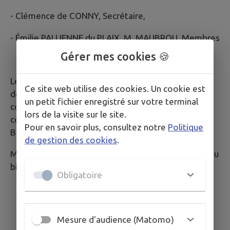
- Clémence de CONNY, Secrétaire,
- Émilie PALLIENNE du PLAIX, M. MAUBROU, Membres
Gérer mes cookies 🍪
Les familles qui souhaitent bénéficier des services
Ce site web utilise des cookies. Un cookie est
de la Maison des Belettes sont invitées à se faire
un petit fichier enregistré sur votre terminal
connaître dès que le futur évènement est connu en
lors de la visite sur le site.
contactant la Maison des
Pour en savoir plus, consultez notre
Politique
Belettes :
Tél
06.86.90.85.30
de gestion des cookies
.
Mme Lamoureux, directrice, pour un rendez-vous, ou
bien
par mail :
crechecoulandon@gmail.com
Obligatoire
Mesure d'audience (Matomo)