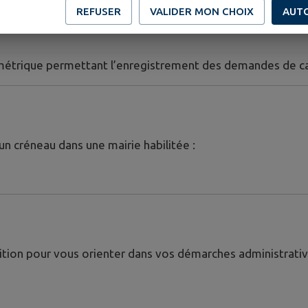
REFUSER
VALIDER MON CHOIX
AUT
étrique permettant l’enregistrement des demandes de car
 un créneau dans une mairie habilitée :
ition pour vous orienter dans vos démarches administrativ