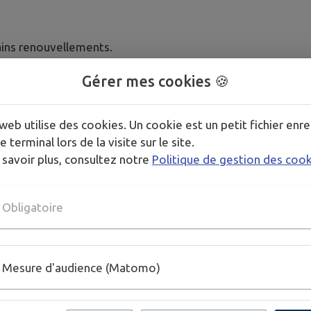
tains renouvellements.
ant le rendez-vous.
Gérer mes cookies 🍪
web utilise des cookies. Un cookie est un petit fichier enre
e terminal lors de la visite sur le site.
ssier, vous pouvez effectuer une pré-demande en ligne sur 
 savoir plus, consultez notre
Politique de gestion des coo
sseport
Obligatoire
 Moulins (dans un rayon d’environ 30 k
communes suivantes :
Mesure d'audience (Matomo)