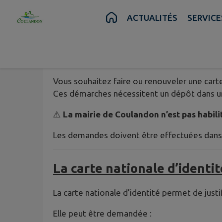
CARTES 
Contenu
Menu
Recherche
Pied de page
ACTUALITÉS
SERVICE
Cartes d’identité et passepor
Vous souhaitez faire ou renouveler une carte
Ces démarches nécessitent un dépôt dans une
⚠️
La mairie de Coulandon n’est pas habilit
Les demandes doivent être effectuées dans 
La carte nationale d’identit
La carte nationale d’identité permet de justi
Elle peut être demandée :