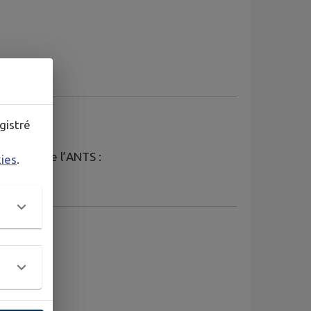
gistré
le site de l’ANTS :
kies
.
m)