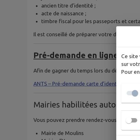
ancien titre d’identité ;
acte de naissance ;
timbre fiscal pour les passeports et cer
Il est conseillé de préparer votre dossier av
Pré-demande en ligne
Ce site 
sur votr
Afin de gagner du temps lors du dépôt du do
Pour en
ANTS – Pré-demande carte d’identité et pa
Mairies habilitées autour de
Vous pouvez prendre rendez-vous dans les 
Mairie de Moulins