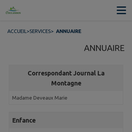
Contenu
Menu
Recherche
Pied de page
ACCUEIL
>
SERVICES
>
ANNUAIRE
ANNUAIRE
2 annuaires trouvés.
Correspondant Journal La
Montagne
Madame Deveaux Marie
Enfance