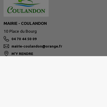
MAIRIE - COULANDON
10 Place du Bourg
04 70 44 50 09
mairie-coulandon@orange.fr
M'Y RENDRE
www.mairie-coulandon.fr/