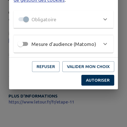
👉 Pensez à anticiper vos déplacements et à
emprunter des itinéraires alternatifs.
Obligatoire
ℹ️ Plus d'informations :
https://www.letour.fr/fr/etape-11
Mesure d'audience (Matomo)
#TourDeFrance #Coulandon
REFUSER
VALIDER MON CHOIX
Publié par Mairie de Coulandon
AUTORISER
PLUS D'INFORMATIONS
https://www.letour.fr/fr/etape-11