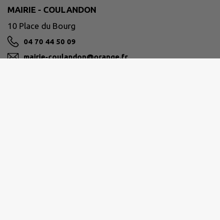
MAIRIE - COULANDON
10 Place du Bourg
04 70 44 50 09
mairie-coulandon@orange.fr
M'Y RENDRE
www.mairie-coulandon.fr/
MOULINS COMMUNAUTÉ